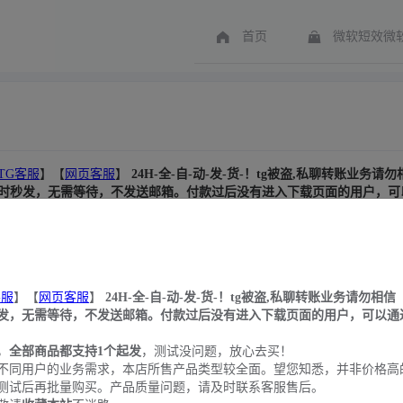
首页
微软短效微软
TG客服
】【
网页客服
】
24H-全-自-动-发-货-！tg被盗,私聊转账业务请勿
时秒发，无需等待，不发送邮箱。付款过后没有进入下载页面的用户，可
誉行业，
全部商品都支持1个起发
，测试没问题，放心去买！
满足不同用户的业务需求，本店所售产品类型较全面。望您知悉，并非价
服售后。
号，敬请
收藏本站
不迷路。
客扫描订单暴力获取用户卡密:1.建议大家注册我们网站的会员进行购买(
客服
】【
网页客服
】
24H-全-自-动-发-货-！tg被盗,私聊转账业务请勿相信
行修改账号密码和所绑定邮箱的密码
发，无需等待，不发送邮箱。付款过后没有进入下载页面的用户，可以通过
，
全部商品都支持1个起发
，测试没问题，放心去买！
不同用户的业务需求，本店所售产品类型较全面。望您知悉，并非价格高
测试后再批量购买。产品质量问题，请及时联系客服售后。