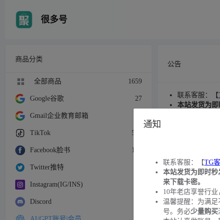
很多号
商品分类
公告
全部商品
1659
联系客服：【
Google谷歌
27
本站发货为即
10年老店享
Gmail企业教育邮箱
26
通知
温馨提醒：为
TikTok
516
请及时联系客
本站认真做账
Facebook脸书
162
近期发现有黑
联系客服：【
TG
重要卡密请自
Twitter推特
56
本站发货为即时秒
来下载卡密。
Instagram(IG/INS)
89
10年老店享誉行业
Discord
17
温馨提醒：为满足
号。务必
少量购买
AI/GPT账号|会员
18