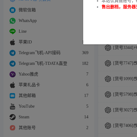
商品列表
本站认真做账号，
售出删档，服务器
微软信箱
28
[货号1311]
WhatsApp
7
Line
4
[货号2254]
苹果ID
107
[货号3344]
Telegram飞机-API接码
369
[货号7747]
Telegram飞机-TDATA直登
182
Yahoo雅虎
7
[货号1099]
苹果礼品卡
6
[货号5798]
其他邮箱
17
YouTube
5
[货号3027]
Steam
14
[货号7406]
其他账号
2