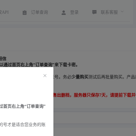
联系客服
API
订单查询
登录
相信
以通过首页右上角“订单查询”来下载卡密。
格高的号才是适合您业务的账号。务必
少量购买
测试后再批量购买。产品
注册会员订单无法被扫描)。
2.售出删档，服务器只保存7天，请提前下载
首页右上角“订单查询”
的号才是适合您业务的账