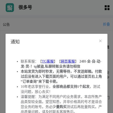
很多号
折叠
公告
联系客服：【
TG客服
】【
网页客服
】
24H-全-自-动-发-货-！tg
通知
被盗,私聊转账业务请勿相信
本站发货为即时秒发，无需等待，不发送邮箱。付款过后没有进
入下载页面的用户，可以通过首页右上角“订单查询”来下载卡
密。
联系客服：【
TG客服
】【
网页客服
】
24H-全-自-动-
10年老店享誉行业，
全部商品都支持1个起发
，测试没问题，放
发-货-！tg被盗,私聊转账业务请勿相信
心去买！
本站发货为即时秒发，无需等待，不发送邮箱。付款
温馨提醒：为满足不同用户的业务需求，本店所售产品类型较全
过后没有进入下载页面的用户，可以通过首页右上角
面。望您知悉，并非价格高的号才是适合您业务的账号。务必
少
“订单查询”来下载卡密。
量购买
测试后再批量购买。产品质量问题，请及时联系客服售
10年老店享誉行业，
全部商品都支持1个起发
，测试
后。
没问题，放心去买！
本站认真做账号，敬请
收藏本站
不迷路。
温馨提醒：为满足不同用户的业务需求，本店所售产
近期发现有黑客扫描订单暴力获取用户卡密:1.建议大家注册我们
品类型较全面。望您知悉，并非价格高的号才是适合
网站的会员进行购买(注册会员订单无法被扫描)。2.售出删档，
您业务的账号。务必
少量购买
测试后再批量购买。产
服务器只保存7天，请提前下载并备份卡密。重要卡密请自行修
品质量问题，请及时联系客服售后。
改账号密码和所绑定邮箱的密码