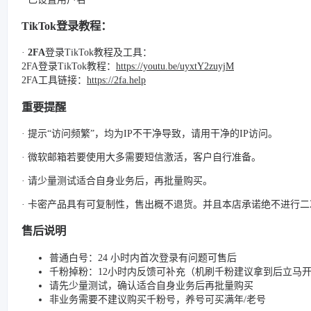
TikTok登录教程：
·
2FA
登录TikTok教程及工具：
2FA登录TikTok教程：
https://youtu.be/uyxtY2zuyjM
2FA工具链接：
https://2fa.help
重要提醒
· 提示“访问频繁”，均为IP不干净导致，请用干净的IP访问。
· 微软邮箱若要使用大多需要短信激活，客户自行准备。
· 请少量测试适合自身业务后，再批量购买。
· 卡密产品具有可复制性，售出概不退货。并且本店承诺绝不进行
售后说明
普通白号：24 小时内首次登录有问题可售后
千粉掉粉：12小时内反馈可补充（机刷千粉建议拿到后立马
请先少量测试，确认适合自身业务后再批量购买
非业务需要不建议购买千粉号，养号可买满年/老号