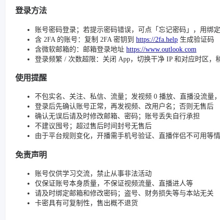
登录方法
账号密码登录；若提示密码错误，可点「忘记密码」，用绑
含 2FA 的账号：复制 2FA 密钥到
https://2fa.help
生成验证码
含微软邮箱的：邮箱登录地址
https://www.outlook.com
登录频繁 / 次数超限：关闭 App，切换干净 IP 和对应时区
使用提醒
不包实名、关注、私信、流量；发视频 0 播放、直播没流量，请检查
登录后先确认账号正常，再发视频、改用户名；否则无售后
确认无误后请及时修改邮箱、密码；账号丢失自行承担
不建议囤号；超过售后时间封号无售后
由于平台规则变化，开播需手机号验证、直播伴侣不可用等
免责声明
账号仅供学习交流，禁止从事非法活动
仅保证账号本身质量，不保证视频流量、直播进人等
请及时绑定邮箱和修改密码；盗号、财务损失等与本站无关
卡密具有可复制性，售出概不退货