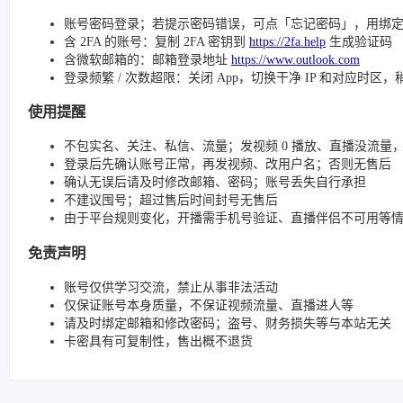
账号密码登录；若提示密码错误，可点「忘记密码」，用绑
含 2FA 的账号：复制 2FA 密钥到
https://2fa.help
生成验证码
含微软邮箱的：邮箱登录地址
https://www.outlook.com
登录频繁 / 次数超限：关闭 App，切换干净 IP 和对应时区
使用提醒
不包实名、关注、私信、流量；发视频 0 播放、直播没流量，请检查
登录后先确认账号正常，再发视频、改用户名；否则无售后
确认无误后请及时修改邮箱、密码；账号丢失自行承担
不建议囤号；超过售后时间封号无售后
由于平台规则变化，开播需手机号验证、直播伴侣不可用等
免责声明
账号仅供学习交流，禁止从事非法活动
仅保证账号本身质量，不保证视频流量、直播进人等
请及时绑定邮箱和修改密码；盗号、财务损失等与本站无关
卡密具有可复制性，售出概不退货