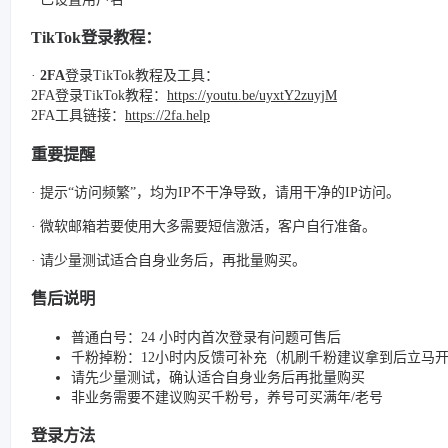
TikTok登录教程：
·
2FA
登录TikTok教程及工具：
2FA登录TikTok教程：
https://youtu.be/uyxtY2zuyjM
2FA工具链接：
https://2fa.help
重要提醒
· 提示“访问频繁”，均为IP不干净导致，请用干净的IP访问。
· 微软邮箱若要使用大多需要短信激活，客户自行准备。
· 请少量测试适合自身业务后，再批量购买。
售后说明
普通白号：24 小时内首次登录有问题可售后
千粉掉粉：12小时内反馈可补充（机刷千粉建议拿到后立马
请先少量测试，确认适合自身业务后再批量购买
非业务需要不建议购买千粉号，养号可买满年/老号
登录方法