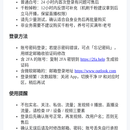
普通白号：24 小时内首次登录有问题可售后
千粉掉粉：12小时内反馈可补充（机刷千粉建议拿到后
立马开播，保留直播权限）
请先少量测试，确认适合自身业务后再批量购买
非业务需要不建议购买千粉号，养号可买满年/老号
登录方法
账号密码登录；若提示密码错误，可点「忘记密码」，
用绑定邮箱收验证码修改
含 2FA 的账号：复制 2FA 密钥到
https://2fa.help
生成验
证码
含微软邮箱的：邮箱登录地址
https://www.outlook.com
登录频繁 / 次数超限：关闭 App，切换干净 IP 和对应时
区，稍后再试
使用提醒
不包实名、关注、私信、流量；发视频 0 播放、直播没
流量，请检查 IP / 设备 / 视频三要素
登录后先确认账号正常，再发视频、改用户名；否则无
售后
确认无误后请及时修改邮箱、密码；账号丢失自行承担