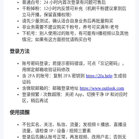
普通白号：24 小时内首次登录有问题可售后
千粉掉粉：12小时内反馈可补充（机刷千粉建议拿到后
立马开播，保留直播权限）
请先少量测试，确认适合自身业务后再批量购买
非业务需要不建议购买千粉号，养号可买满年/老号
下机号：别人使用过的账号，有可能有0播视频以及其他
情况；如果有这方面担忧请购买白号
登录方法
账号密码登录；若提示密码错误，可点「忘记密码」，
用绑定邮箱收验证码修改
含 2FA 的账号：复制 2FA 密钥到
https://2fa.help
生成验
证码
含微软邮箱的：邮箱登录地址
https://www.outlook.com
登录频繁 / 次数超限：关闭 App，切换干净 IP 和对应时
区，稍后再试
使用提醒
不包实名、关注、私信、流量；发视频 0 播放、直播没
流量，请检查 IP / 设备 / 视频三要素
登录后先确认账号正常，再发视频、改用户名；否则无