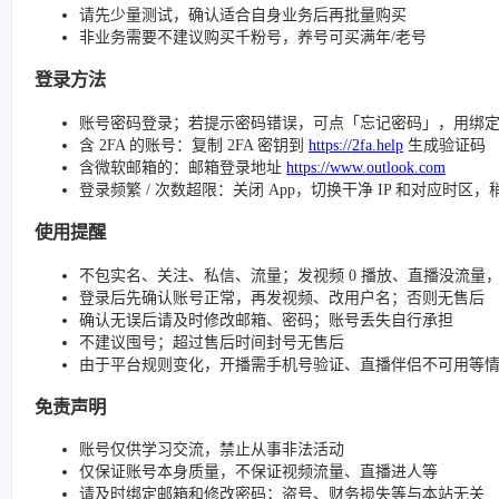
请先少量测试，确认适合自身业务后再批量购买
非业务需要不建议购买千粉号，养号可买满年/老号
登录方法
账号密码登录；若提示密码错误，可点「忘记密码」，用绑
含 2FA 的账号：复制 2FA 密钥到
https://2fa.help
生成验证码
含微软邮箱的：邮箱登录地址
https://www.outlook.com
登录频繁 / 次数超限：关闭 App，切换干净 IP 和对应时区
使用提醒
不包实名、关注、私信、流量；发视频 0 播放、直播没流量，请检查
登录后先确认账号正常，再发视频、改用户名；否则无售后
确认无误后请及时修改邮箱、密码；账号丢失自行承担
不建议囤号；超过售后时间封号无售后
由于平台规则变化，开播需手机号验证、直播伴侣不可用等
免责声明
账号仅供学习交流，禁止从事非法活动
仅保证账号本身质量，不保证视频流量、直播进人等
请及时绑定邮箱和修改密码；盗号、财务损失等与本站无关