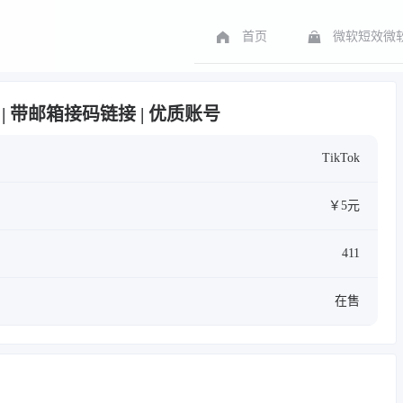
首页
微软短效微软
白号 | 带邮箱接码链接 | 优质账号
TikTok
￥5元
411
在售