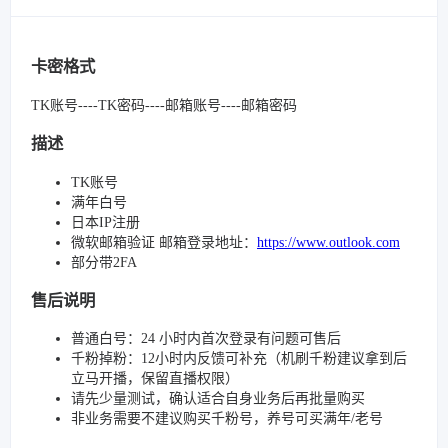
卡密格式
TK账号----TK密码----邮箱账号----邮箱密码
描述
TK账号
满年白号
日本IP注册
微软邮箱验证 邮箱登录地址：
https://www.outlook.com
部分带2FA
售后说明
普通白号：24 小时内首次登录有问题可售后
千粉掉粉：12小时内反馈可补充（机刷千粉建议拿到后
立马开播，保留直播权限）
请先少量测试，确认适合自身业务后再批量购买
非业务需要不建议购买千粉号，养号可买满年/老号