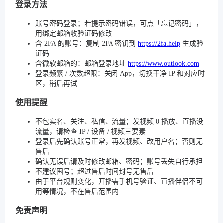
登录方法
账号密码登录；若提示密码错误，可点「忘记密码」，
用绑定邮箱收验证码修改
含 2FA 的账号：复制 2FA 密钥到
https://2fa.help
生成验
证码
含微软邮箱的：邮箱登录地址
https://www.outlook.com
登录频繁 / 次数超限：关闭 App，切换干净 IP 和对应时
区，稍后再试
使用提醒
不包实名、关注、私信、流量；发视频 0 播放、直播没
流量，请检查 IP / 设备 / 视频三要素
登录后先确认账号正常，再发视频、改用户名；否则无
售后
确认无误后请及时修改邮箱、密码；账号丢失自行承担
不建议囤号；超过售后时间封号无售后
由于平台规则变化，开播需手机号验证、直播伴侣不可
用等情况，不在售后范围内
免责声明