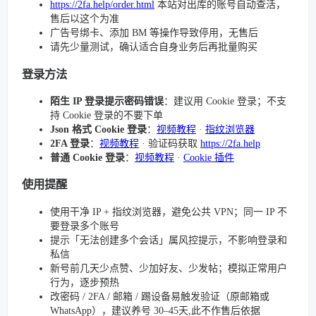
https://2fa.help/order.html
本站对出库的账号自动查活，
售后以这个为准
广告号绑卡、添加 BM 等操作导致停用，无售后
请先少量测试，确认适合自身业务后再批量购买
登录方法
陌生 IP 登录提示密码错误
：建议用 Cookie 登录；不支
持 Cookie 登录的不要下单
Json 格式 Cookie 登录
：
视频教程
·
指纹浏览器
2FA 登录
：
视频教程
· 验证码获取
https://2fa.help
普通 Cookie 登录
：
视频教程
·
Cookie 插件
使用提醒
使用干净 IP + 指纹浏览器，避免公共 VPN；同一 IP 不
要登录多个账号
提示「无法创建多个会话」属风控提示，不影响登录和
私信
新号前几天少点赞、少加好友、少发帖；模拟正常用户
行为，逐步预热
改密码 / 2FA / 邮箱 / 踢设备易触发验证（原邮箱或
WhatsApp），建议养号 30–45天,此不作售后依据