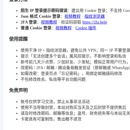
陌生 IP 登录提示密码错误
：建议用 Cookie 登录；不支持 Co
Json 格式 Cookie 登录
：
视频教程
·
指纹浏览器
2FA 登录
：
视频教程
· 验证码获取
https://2fa.help
普通 Cookie 登录
：
视频教程
·
Cookie 插件
使用提醒
使用干净 IP + 指纹浏览器，避免公共 VPN；同一 IP 不要
提示「无法创建多个会话」属风控提示，不影响登录和私信
新号前几天少点赞、少加好友、少发帖；模拟正常用户行为
改密码 / 2FA / 邮箱 / 踢设备易触发验证（原邮箱或 Whats
如需改密：登录页点「忘记密码」，用绑定邮箱接码修改
不包修改姓名、私信等平台功能问题
免责声明
账号仅供学习交流，禁止从事非法活动
使用不当导致封禁，本站对购买当天及之后封禁不提供售后
请及时修改密码、邮箱等信息；盗号、财务损失等与本站无
卡密具有可复制性，售出概不退货