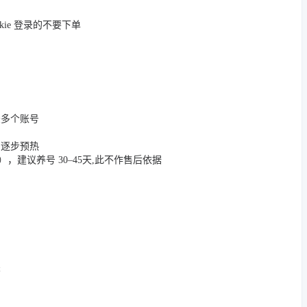
okie 登录的不要下单
登录多个账号
，逐步预热
App），建议养号 30–45天,此不作售后依据
关