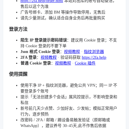
https://2fa.help/order.html
本站对出库的账号自动查活，
售后以这个为准
广告号绑卡、添加 BM 等操作导致停用，无售后
请先少量测试，确认适合自身业务后再批量购买
登录方法
陌生 IP 登录提示密码错误
：建议用 Cookie 登录；不支
持 Cookie 登录的不要下单
Json 格式 Cookie 登录
：
视频教程
·
指纹浏览器
2FA 登录
：
视频教程
· 验证码获取
https://2fa.help
普通 Cookie 登录
：
视频教程
·
Cookie 插件
使用提醒
使用干净 IP + 指纹浏览器，避免公共 VPN；同一 IP 不
要登录多个账号
提示「无法创建多个会话」属风控提示，不影响登录和
私信
新号前几天少点赞、少加好友、少发帖；模拟正常用户
行为，逐步预热
改密码 / 2FA / 邮箱 / 踢设备易触发验证（原邮箱或
WhatsApp），建议养号 30–45天,此不作售后依据