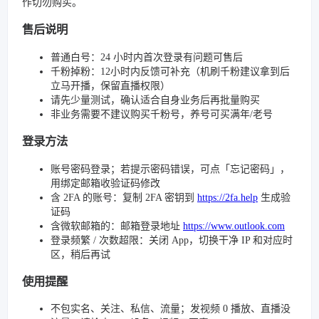
作切勿购买。
售后说明
普通白号：24 小时内首次登录有问题可售后
千粉掉粉：12小时内反馈可补充（机刷千粉建议拿到后
立马开播，保留直播权限）
请先少量测试，确认适合自身业务后再批量购买
非业务需要不建议购买千粉号，养号可买满年/老号
登录方法
账号密码登录；若提示密码错误，可点「忘记密码」，
用绑定邮箱收验证码修改
含 2FA 的账号：复制 2FA 密钥到
https://2fa.help
生成验
证码
含微软邮箱的：邮箱登录地址
https://www.outlook.com
登录频繁 / 次数超限：关闭 App，切换干净 IP 和对应时
区，稍后再试
使用提醒
不包实名、关注、私信、流量；发视频 0 播放、直播没