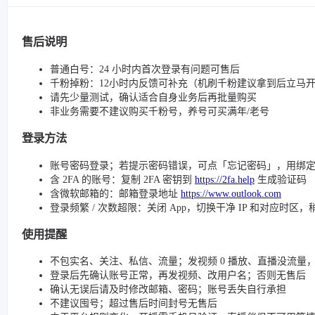
售后说明
普通白号：24 小时内首次登录有问题可售后
千粉掉粉：12小时内反馈可补充（机刷千粉建议拿到后立马
请先少量测试，确认适合自身业务后再批量购买
非业务需要不建议购买千粉号，养号可买满年/老号
登录方法
账号密码登录；若提示密码错误，可点「忘记密码」，用绑
含 2FA 的账号：复制 2FA 密钥到
https://2fa.help
生成验证码
含微软邮箱的：邮箱登录地址
https://www.outlook.com
登录频繁 / 次数超限：关闭 App，切换干净 IP 和对应时区
使用提醒
不包实名、关注、私信、流量；发视频 0 播放、直播没流量，请检查
登录后先确认账号正常，再发视频、改用户名；否则无售后
确认无误后请及时修改邮箱、密码；账号丢失自行承担
不建议囤号；超过售后时间封号无售后