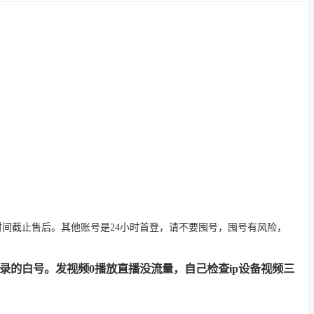
时间截止售后。其他账号是24小时首登，请不要囤号，囤号有风险，
用记录的白号。发视频0播放直播没流量，自己检查ip设备视频三