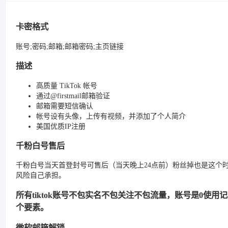
卡密格式
账号;密码;邮箱;邮箱密码;主页链接
描述
高质量 TikTok 帐号
通过@firstmail邮箱验证
邮箱需要短信确认
帐号设有头像，上传有视频，并添加了个人简介
美国优质IP注册
千粉白号售后
千粉白号当天首登封号可售后（当天晚上24点前）粉丝掉也是这个
风险自己承担。
所有tiktok账号不包实名不包关注不包流量，账号是0使
个要素。
微软邮箱解锁