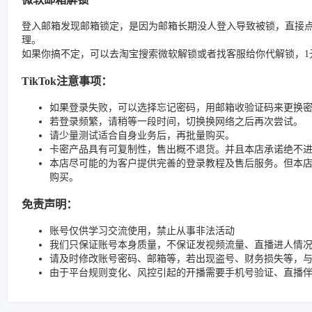
登入邮箱发现邮箱锁定，是因为邮箱长期没人登入导致被锁，直接
理。
如果你搞不定，可以去淘宝搜索微软解锁或者找客服给你代解锁，1元
TikTok注意事项：
如果登录失败，可以选择忘记密码，用邮箱收验证码来更换
若登录频繁，请稍等一段时间，切换换网络之后再次尝试。
请少量测试适合自身业务后，再批量购买。
卡密产品具有可复制性，售出概不退货。并且本店承诺绝不
本店尽可能的为客户提供完善的登录教程及售后服务。但本
购买。
免责声明：
账号仅供学习交流使用，禁止从事非法活动
我们只保证账号本身质量，不保证发视频流量、直播进人情
请及时修改账号密码、邮箱等，若出现盗号、财务损失等，
由于平台规则变化、风控引起的开播需要手机号验证、直播