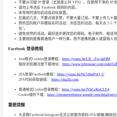
不要从可疑 IP 登录（尤其是公共 VPN）。仅使用干净的 IP
请勿上传违反 Facebook 规则的内容。
未常用时请勿启动自动化装置。
在最初几天，不要点很多赞，不要大量订阅，不要上传几十
预热您的帐户并模拟实时活动：浏览您的动态、每天点 2-5 个赞、
化”。
避免突然的活动。最好逐步更改您的密码、电子邮件、电话号码和
主要规则是像普通用户一样行事，而不是像机器人或营销人
Facebook 登录教程
Json格式Cookies登录教程：
https://youtu.be/LK_-Zw-ukHM
指纹浏览器注册下载地址：
https://www.ixbrowser.com/code/GJ
2FA登录Facebook教程：
https://youtu.be/Nz7s9mPxQ_U
2FA代码获取链接：
https://cha2fa.com
普通格式Cookie登录教程：
https://youtu.be/JVhCoKnCLE4
Cookie插件下载：
https://chromewebstore.google.com/detail/get-
重要提醒
大多数Facebook/Instagram无法立即更改密码/2FA/邮箱