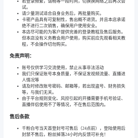
若登录频繁，请稍等一段时间，切换换网络之后再次尝
试。
请少量测试适合自身业务后，再批量购买。
卡密产品具有可复制性，售出概不退货。并且本店承诺
绝不进行二次销售，确保用户使用安全。
本店尽可能的为客户提供完善的登录教程及售后服务。
但本店没有义务教会用户使用，购买前应先观看相关教
程，不会操作切勿购买。
免责声明：
账号仅供学习交流使用，禁止从事非法活动
我们只保证账号本身质量，不保证发视频流量、直播进
人情况等
请及时修改账号密码、邮箱等，若出现盗号、财务损失
等，与我们无关。
由于平台规则变化、风控引起的开播需要手机号验证、
直播伴侣使用不了等情况，不在售后范围内。
售后条款
千粉白号当天首登封号可售后（24点前），登陆使用后
封禁不售后，粉丝掉落24小时内反馈可补充！