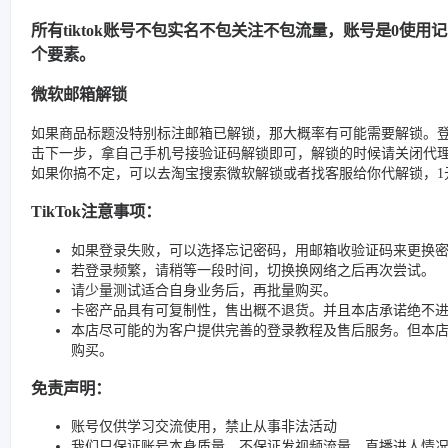
所有tiktok账号不包实名不包关注不包流量，账号是0使
个要素。
微软邮箱解锁
如果商品标题没特别标注邮箱已解锁，那大概率有可能需要解锁。
击下一步，拿自己手机号接验证码解锁即可，解锁的时候请关闭代
如果你搞不定，可以去淘宝搜索微软解锁或者找客服给你代解锁，1元
TikTok注意事项：
如果登录失败，可以选择忘记密码，用邮箱收验证码来更换
若登录频繁，请稍等一段时间，切换换网络之后再次尝试。
请少量测试适合自身业务后，再批量购买。
卡密产品具有可复制性，售出概不退货。并且本店承诺绝不
本店尽可能的为客户提供完善的登录教程及售后服务。但本
购买。
免责声明：
账号仅供学习交流使用，禁止从事非法活动
我们只保证账号本身质量，不保证发视频流量、直播进人情