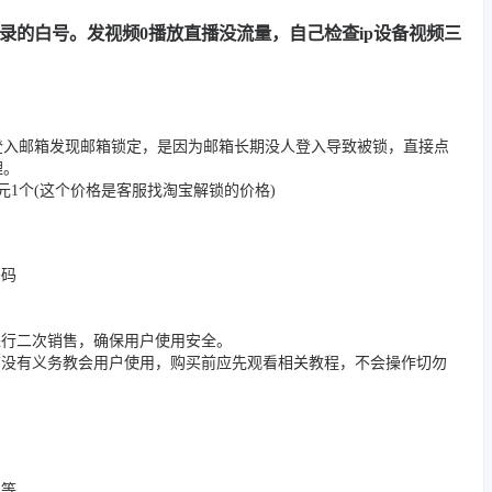
用记录的白号。发视频0播放直播没流量，自己检查ip设备视频三
登入邮箱发现邮箱锁定，是因为邮箱长期没人登入导致被锁，直接点
理。
1个(这个价格是客服找淘宝解锁的价格)
密码
进行二次销售，确保用户使用安全。
店没有义务教会用户使用，购买前应先观看相关教程，不会操作切勿
况等