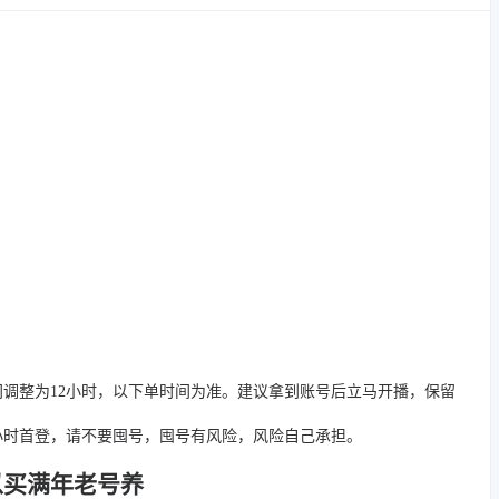
间调整为12小时，以下单时间为准。建议拿到账号后立马开播，保留
4小时首登，请不要囤号，囤号有风险，风险自己承担。
以买满年老号养