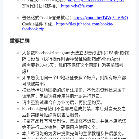
2FA代码获取链接：
https://cha2fa.com
普通格式Cookie登录教程：
https://youtu.be/T4Vq5u-6BrQ
Cookie插件下载：
https://files.juhaoba.com/cookie-
facebook.zip
重要提醒
大多数Facebook/Instagram无法立即更改密码/2FA/邮箱/踢
除旧设备（执行操作时会弹验证原邮箱或WhatsApp）一
般需要养30-45天；我们不保证这个问题！购买前请考
虑！
如果您使用同一个IP地址登录多个帐户，则所有帐户都
可能被禁用。
描述所标注地区指的的是注册IP，不代表资料信息属于
该地区，尽量选择使用注册地IP进行登录。
请少量测试适合自身业务后，再批量购买。
Facebook账号使用不当容易造成封禁，本店对当天及之
后封禁账号拒绝提供售后服务。
卡密产品具有可复制性，售出概不退货。并且本店承诺
绝不进行二次销售，确保用户使用安全。
本店尽可能的为客户提供完善的登录教程及售后服务。