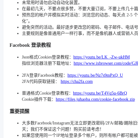
未常用时请勿启动自动化装置。
在最初几天，不要点很多赞，不要大量订阅，不要上传几十
预热您的帐户并模拟实时活动：浏览您的动态、每天点 2-5 个赞、
化”。
避免突然的活动。最好逐步更改您的密码、电子邮件、电话号码和
主要规则是像普通用户一样行事，而不是像机器人或营销人
Facebook 登录教程
Json格式Cookies登录教程：
https://youtu.be/LK_-Zw-ukHM
指纹浏览器注册下载地址：
https://www.ixbrowser.com/code/GJ
2FA登录Facebook教程：
https://youtu.be/Nz7s9mPxQ_U
2FA代码获取链接：
https://cha2fa.com
普通格式Cookie登录教程：
https://youtu.be/T4Vq5u-6BrQ
Cookie插件下载：
https://files.juhaoba.com/cookie-facebook.zip
重要提醒
大多数Facebook/Instagram无法立即更改密码/2FA/邮箱
天；我们不保证这个问题！购买前请考虑！
如果您使用同一个IP地址登录多个帐户，则所有帐户都可能