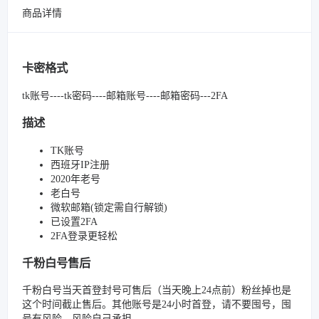
商品详情
卡密格式
tk账号----tk密码----邮箱账号----邮箱密码---2FA
描述
TK账号
西班牙IP注册
2020年老号
老白号
微软邮箱(锁定需自行解锁)
已设置2FA
2FA登录更轻松
千粉白号售后
千粉白号当天首登封号可售后（当天晚上24点前）粉丝掉也是
这个时间截止售后。其他账号是24小时首登，请不要囤号，囤
号有风险，风险自己承担。