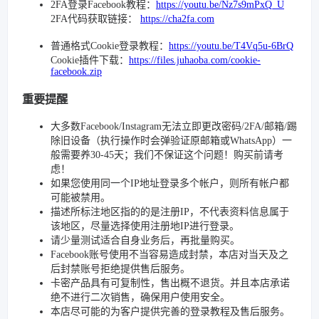
2FA登录Facebook教程：
https://youtu.be/Nz7s9mPxQ_U
2FA代码获取链接：
https://cha2fa.com
普通格式Cookie登录教程：
https://youtu.be/T4Vq5u-6BrQ
Cookie插件下载：
https://files.juhaoba.com/cookie-
facebook.zip
重要提醒
大多数Facebook/Instagram无法立即更改密码/2FA/邮箱/踢
除旧设备（执行操作时会弹验证原邮箱或WhatsApp）一
般需要养30-45天；我们不保证这个问题！购买前请考
虑！
如果您使用同一个IP地址登录多个帐户，则所有帐户都
可能被禁用。
描述所标注地区指的的是注册IP，不代表资料信息属于
该地区，尽量选择使用注册地IP进行登录。
请少量测试适合自身业务后，再批量购买。
Facebook账号使用不当容易造成封禁，本店对当天及之
后封禁账号拒绝提供售后服务。
卡密产品具有可复制性，售出概不退货。并且本店承诺
绝不进行二次销售，确保用户使用安全。
本店尽可能的为客户提供完善的登录教程及售后服务。