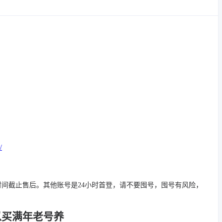
/
时间截止售后。其他账号是24小时首登，请不要囤号，囤号有风险，
以买满年老号养