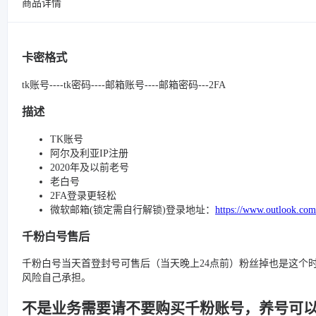
商品详情
卡密格式
tk账号----tk密码----邮箱账号----邮箱密码---2FA
描述
TK账号
阿尔及利亚IP注册
2020年及以前老号
老白号
2FA登录更轻松
微软邮箱(锁定需自行解锁)登录地址：
https://www.outlook.com
千粉白号售后
千粉白号当天首登封号可售后（当天晚上24点前）粉丝掉也是这个
风险自己承担。
不是业务需要请不要购买千粉账号，养号可