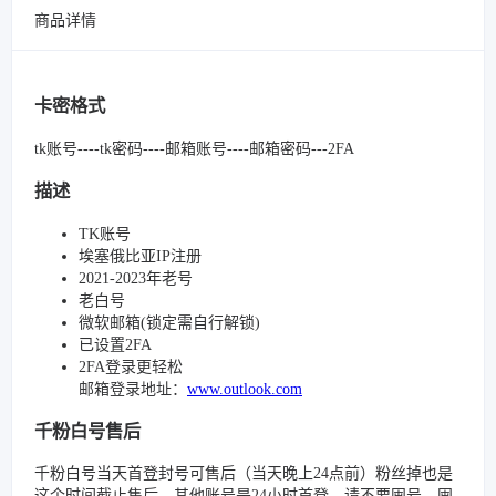
商品详情
卡密格式
tk账号----tk密码----邮箱账号----邮箱密码---2FA
描述
TK账号
埃塞俄比亚IP注册
2021-2023年老号
老白号
微软邮箱(锁定需自行解锁)
已设置2FA
2FA登录更轻松
邮箱登录地址：
www.outlook.com
千粉白号售后
千粉白号当天首登封号可售后（当天晚上24点前）粉丝掉也是
这个时间截止售后。其他账号是24小时首登，请不要囤号，囤