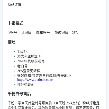
商品详情
卡密格式
tk账号----tk密码----邮箱账号----邮箱密码---2FA
描述
TK账号
澳大利亚IP注册
2020年及以前老号
老白号
2FA登录更轻松
微软邮箱(锁定需自行解锁)登录地址：
https://www.outlook.com/
部分带2FA
千粉白号售后
千粉白号当天首登封号可售后（当天晚上24点前）粉丝掉也是
这个时间截止售后。其他账号是24小时首登，请不要囤号，囤