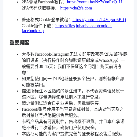
2FA登录Facebook教程：
https://youtu.be/Nz7s9mPxQ_U
2FA代码获取链接：
https://cha2fa.com
普通格式Cookie登录教程：
https://youtu.be/T4Vq5u-6BrQ
Cookie插件下载：
https://files.juhaoba.com/cookie-
facebook.zip
重要提醒
大多数Facebook/Instagram无法立即更改密码/2FA/邮箱/踢
除旧设备（执行操作时会弹验证原邮箱或WhatsApp）一
般需要养30-45天；我们不保证这个问题！购买前请考
虑！
如果您使用同一个IP地址登录多个帐户，则所有帐户都
可能被禁用。
描述所标注地区指的的是注册IP，不代表资料信息属于
该地区，尽量选择使用注册地IP进行登录。
请少量测试适合自身业务后，再批量购买。
Facebook账号使用不当容易造成封禁，本店对当天及之
后封禁账号拒绝提供售后服务。
卡密产品具有可复制性，售出概不退货。并且本店承诺
绝不进行二次销售，确保用户使用安全。
本店尽可能的为客户提供完善的登录教程及售后服务。