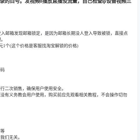
用记录的白号。发视频0播放直播没流量，自己检查ip设备视频三
登入邮箱发现邮箱锁定，是因为邮箱长期没人登入导致被锁，直接点
理。
1个(这个价格是客服找淘宝解锁的价格)
密码
进行二次销售，确保用户使用安全。
店没有义务教会用户使用，购买前应先观看相关教程，不会操作切勿
况等
与我们无关。