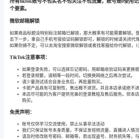
所有tiktok账号不包实名不包关注不包流量，账号是0使
个要素。
微软邮箱解锁
如果商品标题没特别标注邮箱已解锁，那大概率有可能需要解锁。
击下一步，拿自己手机号接验证码解锁即可，解锁的时候请关闭代
如果你搞不定，可以去淘宝搜索微软解锁或者找客服给你代解锁，1元
TikTok注意事项：
如果登录失败，可以选择忘记密码，用邮箱收验证码来更换
若登录频繁，请稍等一段时间，切换换网络之后再次尝试。
请少量测试适合自身业务后，再批量购买。
卡密产品具有可复制性，售出概不退货。并且本店承诺绝不
本店尽可能的为客户提供完善的登录教程及售后服务。但本
购买。
免责声明：
账号仅供学习交流使用，禁止从事非法活动
我们只保证账号本身质量，不保证发视频流量、直播进人情
请及时修改账号密码、邮箱等，若出现盗号、财务损失等，