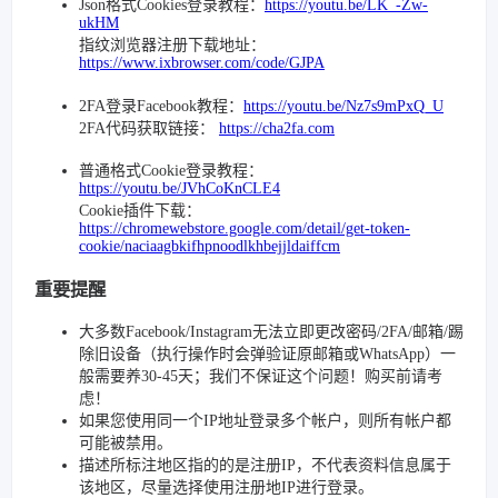
Json格式Cookies登录教程：
https://youtu.be/LK_-Zw-
ukHM
指纹浏览器注册下载地址：
https://www.ixbrowser.com/code/GJPA
2FA登录Facebook教程：
https://youtu.be/Nz7s9mPxQ_U
2FA代码获取链接：
https://cha2fa.com
普通格式Cookie登录教程：
https://youtu.be/JVhCoKnCLE4
Cookie插件下载：
https://chromewebstore.google.com/detail/get-token-
cookie/naciaagbkifhpnoodlkhbejjldaiffcm
重要提醒
大多数Facebook/Instagram无法立即更改密码/2FA/邮箱/踢
除旧设备（执行操作时会弹验证原邮箱或WhatsApp）一
般需要养30-45天；我们不保证这个问题！购买前请考
虑！
如果您使用同一个IP地址登录多个帐户，则所有帐户都
可能被禁用。
描述所标注地区指的的是注册IP，不代表资料信息属于
该地区，尽量选择使用注册地IP进行登录。