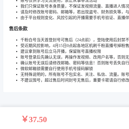
账号仅供学习交流使用，禁止从事非法活动
我们只保证账号本身质量，不保证发视频流量、直播进人情
请及时修改账号密码、邮箱等，若出现盗号、财务损失等，
由于平台规则变化、风控引起的开播需要手机号验证、直播
售后条款
千粉白号当天首登封号可售后（24点前），登陆使用后封禁不
受近期风控影响，4月15日0点起各地区机刷千粉直播号掉粉
建议拿到账号后立马开播，保留账号直播权限
账号登录后先确认无误，再操作发视频、改用户名等，否则
确认账号无误后请修改邮箱、密码等信息！否则账号丢失自
微软邮箱锁需要自行使用手机号接码解锁
无特殊说明的，所有账号不包实名、关注、私信、流量。账
不建议囤号，超过售后时间封号无售后，重要卡密请自行修
￥37.50