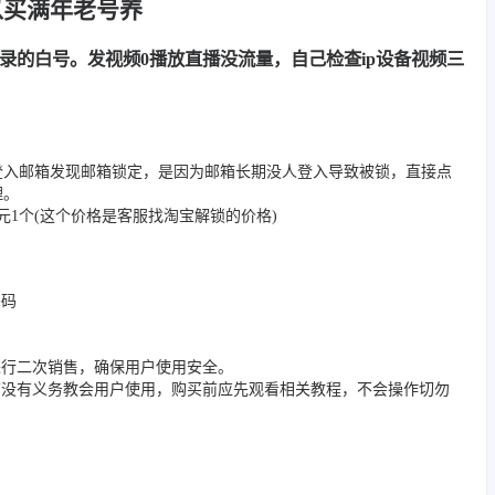
以买满年老号养
用记录的白号。发视频0播放直播没流量，自己检查ip设备视频三
登入邮箱发现邮箱锁定，是因为邮箱长期没人登入导致被锁，直接点
理。
1个(这个价格是客服找淘宝解锁的价格)
密码
进行二次销售，确保用户使用安全。
店没有义务教会用户使用，购买前应先观看相关教程，不会操作切勿