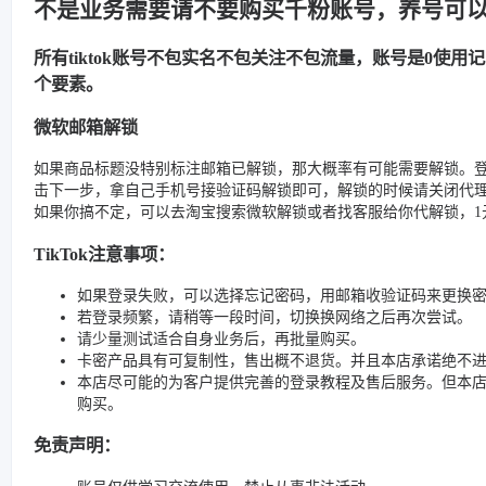
不是业务需要请不要购买千粉账号，养号可
所有tiktok账号不包实名不包关注不包流量，账号是0使
个要素。
微软邮箱解锁
如果商品标题没特别标注邮箱已解锁，那大概率有可能需要解锁。
击下一步，拿自己手机号接验证码解锁即可，解锁的时候请关闭代
如果你搞不定，可以去淘宝搜索微软解锁或者找客服给你代解锁，1元
TikTok注意事项：
如果登录失败，可以选择忘记密码，用邮箱收验证码来更换
若登录频繁，请稍等一段时间，切换换网络之后再次尝试。
请少量测试适合自身业务后，再批量购买。
卡密产品具有可复制性，售出概不退货。并且本店承诺绝不
本店尽可能的为客户提供完善的登录教程及售后服务。但本
购买。
免责声明：