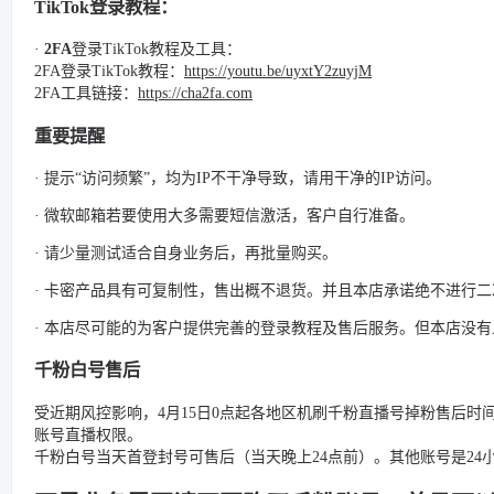
TikTok登录教程：
·
2FA
登录TikTok教程及工具：
2FA登录TikTok教程：
https://youtu.be/uyxtY2zuyjM
2FA工具链接：
https://cha2fa.com
重要提醒
· 提示“访问频繁”，均为IP不干净导致，请用干净的IP访问。
· 微软邮箱若要使用大多需要短信激活，客户自行准备。
· 请少量测试适合自身业务后，再批量购买。
· 卡密产品具有可复制性，售出概不退货。并且本店承诺绝不进行
· 本店尽可能的为客户提供完善的登录教程及售后服务。但本店没
千粉白号售后
受近期风控影响，4月15日0点起各地区机刷千粉直播号掉粉售后时
账号直播权限。
千粉白号当天首登封号可售后（当天晚上24点前）。其他账号是2