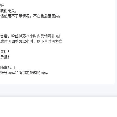
况等
与我们无关。
伴侣使用不了等情况，不在售后范围内。
售后，粉丝掉落24小时内反馈可补充！
售后时间调整为12小时，以下单时间为准
无售后！
行承担！
号随拿随用，
改账号密码和所绑定邮箱的密码