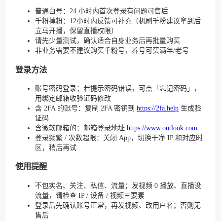
普通白号：24 小时内首次登录有问题可售后
千粉掉粉：12小时内反馈可补充（机刷千粉建议拿到后
立马开播，保留直播权限）
请先少量测试，确认适合自身业务后再批量购买
非业务需要不建议购买千粉号，养号可买满年/老号
登录方法
账号密码登录；若提示密码错误，可点「忘记密码」，
用绑定邮箱收验证码修改
含 2FA 的账号：复制 2FA 密钥到
https://2fa.help
生成验
证码
含微软邮箱的：邮箱登录地址
https://www.outlook.com
登录频繁 / 次数超限：关闭 App，切换干净 IP 和对应时
区，稍后再试
使用提醒
不包实名、关注、私信、流量；发视频 0 播放、直播没
流量，请检查 IP / 设备 / 视频三要素
登录后先确认账号正常，再发视频、改用户名；否则无
售后