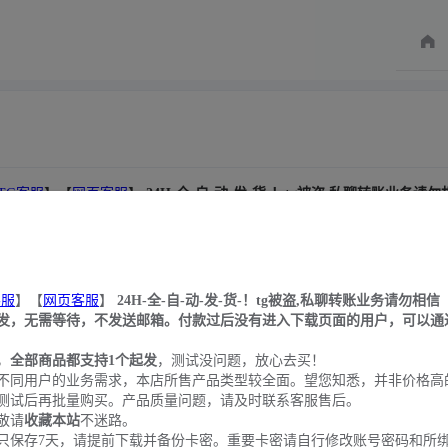
TG客服
】【
网页客服
】
24H-全-自-动-发-货-！tg被盗,私聊转账业务请勿
时秒发，无需等待，不发送邮箱。付款过后没有进入下载页面的用户，可
誉行业，
全部商品都支持1个起发
，测试没问题，放心去买！
满足不同用户的业务需求，本店所售产品类型较全面。望您知悉，并非价
服售后。
号，敬请
收藏本站
不迷路。
客服
】【
网页客服
】
24H-全-自-动-发-货-！tg被盗,私聊转账业务请勿相信
客扫描订单暴力获取用户卡密:1.建议大家注册我们网站的会员进行购买(
发，无需等待，不发送邮箱。付款过后没有进入下载页面的用户，可以通过
行修改账号密码和所绑定邮箱的密码
，
全部商品都支持1个起发
，测试没问题，放心去买！
不同用户的业务需求，本店所售产品类型较全面。望您知悉，并非价格高
测试后再批量购买。产品质量问题，请及时联系客服售后。
敬请
收藏本站
不迷路。
只保存7天，请提前下载并备份卡密。重要卡密请自行修改账号密码和所