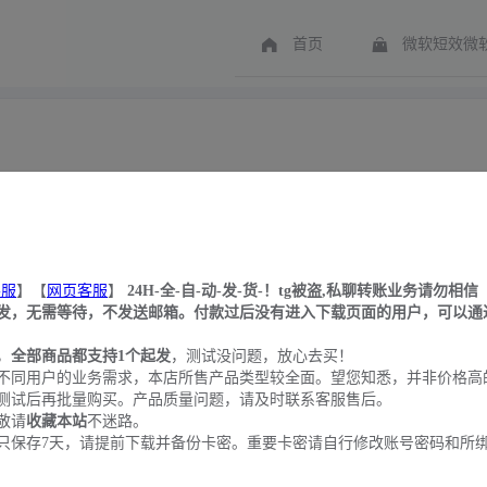
首页
微软短效微软
TG客服
】【
网页客服
】
24H-全-自-动-发-货-！tg被盗,私聊转账业务请勿
时秒发，无需等待，不发送邮箱。付款过后没有进入下载页面的用户，可
誉行业，
全部商品都支持1个起发
，测试没问题，放心去买！
满足不同用户的业务需求，本店所售产品类型较全面。望您知悉，并非价
客服
】【
网页客服
】
24H-全-自-动-发-货-！tg被盗,私聊转账业务请勿相信
服售后。
发，无需等待，不发送邮箱。付款过后没有进入下载页面的用户，可以通过
号，敬请
收藏本站
不迷路。
客扫描订单暴力获取用户卡密:1.建议大家注册我们网站的会员进行购买(
，
全部商品都支持1个起发
，测试没问题，放心去买！
行修改账号密码和所绑定邮箱的密码
不同用户的业务需求，本店所售产品类型较全面。望您知悉，并非价格高
测试后再批量购买。产品质量问题，请及时联系客服售后。
敬请
收藏本站
不迷路。
只保存7天，请提前下载并备份卡密。重要卡密请自行修改账号密码和所