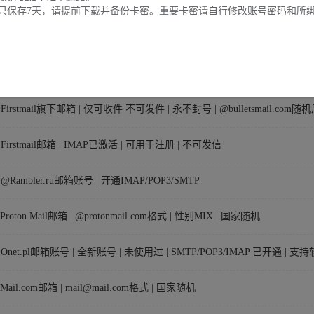
只保存7天，请提前下载并备份卡密。重要卡密请自行修改账号密码和所
]⚡@Mail.tm旗下邮箱 | 随机多种后缀 | 仅可收件 不可发件
]@Mail.tm邮箱账号 | 只能收件 不能发件 | 用途自测一个发货
Firstmail旗下邮箱 | 仅可收件 不可发件 | 永不封号 | @bulletsmail.com随
♒Firstmail邮箱 | IMAP已激活 | 可用于注册 | 不可发信
@Rambler.ru邮箱账号 | 开通IMAP/POP3/SMTP
Proton Mail邮箱 | @protonmail.com格式 | 性别MIX | 国家随机
@Onet.pl邮箱账号 | 全新账号 | 未使用过 | SMTP/POP3/IMAP 已开通 | 
️Mail.com邮箱 | mail@mail.com格式 | 国家随机