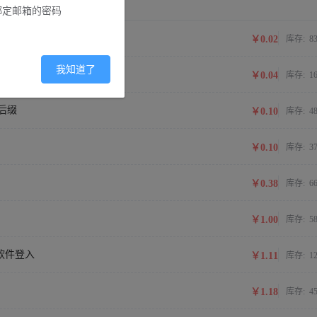
绑定邮箱的密码
￥0.02
库存:
8
我知道了
￥0.04
库存:
1
机后缀
￥0.10
库存:
4
￥0.10
库存:
3
￥0.38
库存:
6
￥1.00
库存:
5
支持软件登入
￥1.11
库存:
1
￥1.18
库存:
4