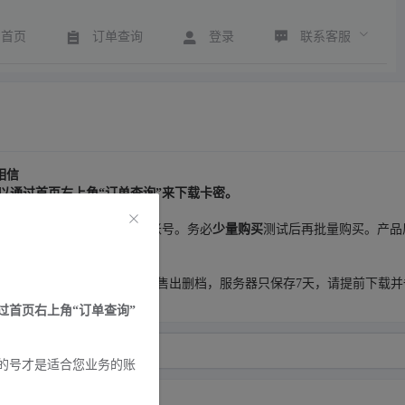
联系客服
首页
订单查询
登录
相信
以通过首页右上角“订单查询”来下载卡密。
格高的号才是适合您业务的账号。务必
少量购买
测试后再批量购买。产品
注册会员订单无法被扫描)。2.售出删档，服务器只保存7天，请提前下载
首页右上角“订单查询”
的号才是适合您业务的账