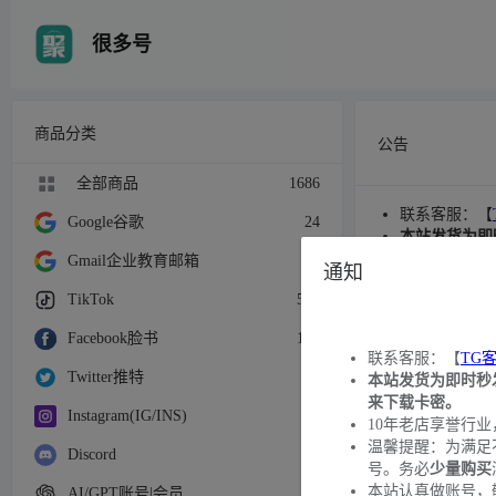
很多号
商品分类
公告
全部商品
1686
联系客服：【
Google谷歌
24
本站发货为即
10年老店享
Gmail企业教育邮箱
28
通知
温馨提醒：为
TikTok
572
请及时联系客
本站认真做账
Facebook脸书
165
近期发现有黑
联系客服：【
TG
重要卡密请自
Twitter推特
55
本站发货为即时秒
来下载卡密。
Instagram(IG/INS)
87
10年老店享誉行业
温馨提醒：为满足
Discord
17
号。务必
少量购买
本站认真做账号，
AI/GPT账号|会员
17