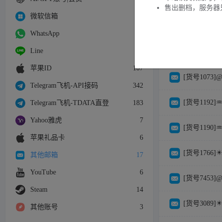
商品列表
售出删档，服务器
微软信箱
25
[货号1082
WhatsApp
7
Line
4
[货号0855
苹果ID
107
[货号1073]@
Telegram飞机-API接码
342
[货号1192]
Telegram飞机-TDATA直登
183
Yahoo雅虎
7
[货号1190]♒
苹果礼品卡
6
[货号1766]✴️
其他邮箱
17
YouTube
6
[货号7453]
Steam
14
[货号3089]✴
其他账号
3