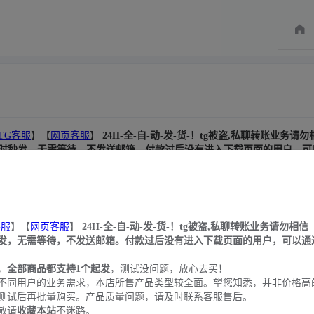
TG客服
】【
网页客服
】
24H-全-自-动-发-货-！tg被盗,私聊转账业务请勿
时秒发，无需等待，不发送邮箱。付款过后没有进入下载页面的用户，可
誉行业，
全部商品都支持1个起发
，测试没问题，放心去买！
满足不同用户的业务需求，本店所售产品类型较全面。望您知悉，并非价
服售后。
号，敬请
收藏本站
不迷路。
客扫描订单暴力获取用户卡密:1.建议大家注册我们网站的会员进行购买(
客服
】【
网页客服
】
24H-全-自-动-发-货-！tg被盗,私聊转账业务请勿相信
行修改账号密码和所绑定邮箱的密码
发，无需等待，不发送邮箱。付款过后没有进入下载页面的用户，可以通过
，
全部商品都支持1个起发
，测试没问题，放心去买！
不同用户的业务需求，本店所售产品类型较全面。望您知悉，并非价格高
测试后再批量购买。产品质量问题，请及时联系客服售后。
敬请
收藏本站
不迷路。