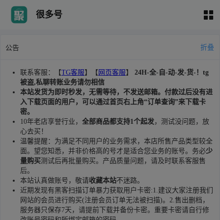
很多号
折叠
公告
联系客服：【
TG客服
】【
网页客服
】
24H-全-自-动-发-货-！tg
被盗,私聊转账业务请勿相信
本站发货为即时秒发，无需等待，不发送邮箱。付款过后没有进
入下载页面的用户，可以通过首页右上角“订单查询”来下载卡
密。
10年老店享誉行业，
全部商品都支持1个起发
，测试没问题，放
心去买！
温馨提醒：为满足不同用户的业务需求，本店所售产品类型较全
面。望您知悉，并非价格高的号才是适合您业务的账号。务必
少
量购买
测试后再批量购买。产品质量问题，请及时联系客服售
后。
本站认真做账号，敬请
收藏本站
不迷路。
近期发现有黑客扫描订单暴力获取用户卡密:1.建议大家注册我们
网站的会员进行购买(注册会员订单无法被扫描)。2.售出删档，
服务器只保存7天，请提前下载并备份卡密。重要卡密请自行修
改账号密码和所绑定邮箱的密码