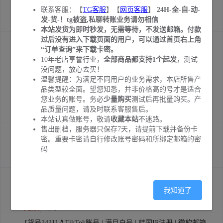
联系客服：【
TG客服
】【
网页客服
】
24H-全-自-动-
验证 | 默认user用户名
发-货-！tg被盗,私聊转账业务请勿相信
￥2.50
库存:
568
本站发货为即时秒发，无需等待，不发送邮箱。付款
过后没有进入下载页面的用户，可以通过首页右上角
[货号3440]🎵TikTok账号 | 满月白号 | 法国IP注册 | 微软邮箱
“订单查询”来下载卡密。
验证 | 默认user用户名
10年老店享誉行业，
全部商品都支持1个起发
，测试
没问题，放心去买！
￥2.50
库存:
239
温馨提醒：为满足不同用户的业务需求，本店所售产
[货号3438]🎵TikTok账号 | 满月白号 | 澳大利亚IP注册 | 微软
品类型较全面。望您知悉，并非价格高的号才是适合
您业务的账号。务必
少量购买
测试后再批量购买。产
邮箱验证 | 默认user用户名
品质量问题，请及时联系客服售后。
￥2.50
库存:
1
本站认真做账号，敬请
收藏本站
不迷路。
售出删档，服务器只保存7天，请提前下载并备份卡
[货号3434]🎵TikTok账号 | 满月白号 | 越南IP注册 | 微软邮箱
密。重要卡密请自行修改账号密码和所绑定邮箱的密
验证 | 默认user用户名
码
￥2.50
库存:
182
[货号3433]🎵TikTok账号 | 满月白号 | 新加坡IP注册 | 微软邮
我知道了
箱验证 | 默认user用户名
￥2.50
库存:
87
[货号3431]🎵TikTok账号 | 满月白号 | 韩国IP注册 | 微软邮箱