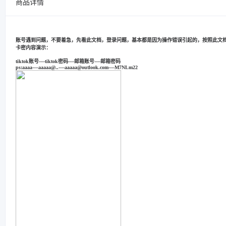
商品详情
账号遇到问题，不要着急，先看此文档，登录问题，基本都是因为操作错误引起的，按照此文
卡密内容演示：
tiktok账号----tiktok密码----邮箱账号----邮箱密码
ps:aaaa----aaaaa@..----aaaaa@outlook.com----M7NLm22