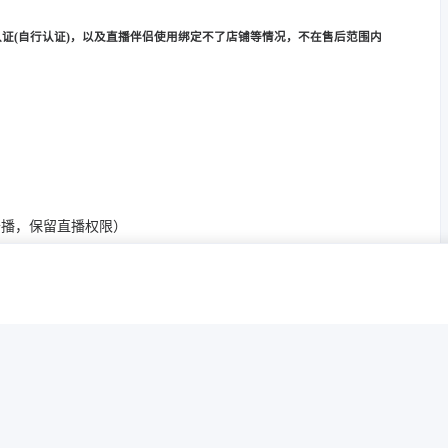
认证(自行认证)，以及直播伴侣使用绑定不了店铺等情况，不在售后范围内
开播，保留直播权限）
定邮箱收验证码修改
，稍后再试