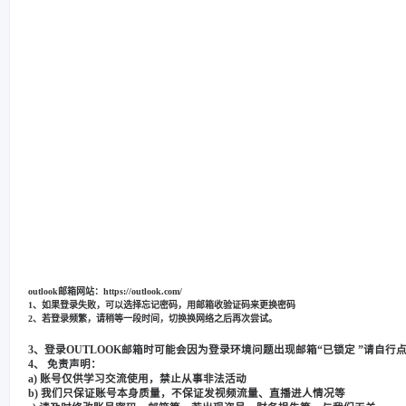
outlook邮箱网站：https://outlook.com/
1、如果登录失败，可以选择忘记密码，用邮箱收验证码来更换密码
2、若登录频繁，请稍等一段时间，切换换网络之后再次尝试。
3、登录OUTLOOK邮箱时可能会因为登录环境问题出现邮箱“已锁定 ”请自
4、 免责声明：
a) 账号仅供学习交流使用，禁止从事非法活动
b) 我们只保证账号本身质量，不保证发视频流量、直播进人情况等