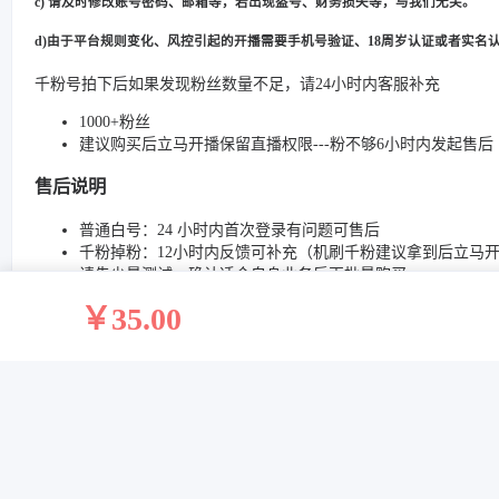
c) 请及时修改账号密码、邮箱等，若出现盗号、财务损失等，与我们无关。
d)由于平台规则变化、风控引起的开播需要手机号验证、18周岁认证或者实名
千粉号拍下后如果发现粉丝数量不足，请24小时内客服补充
1000+粉丝
建议购买后立马开播保留直播权限---粉不够6小时内发起售后
售后说明
普通白号：24 小时内首次登录有问题可售后
千粉掉粉：12小时内反馈可补充（机刷千粉建议拿到后立马
请先少量测试，确认适合自身业务后再批量购买
非业务需要不建议购买千粉号，养号可买满年/老号
￥35.00
登录方法
账号密码登录；若提示密码错误，可点「忘记密码」，用绑
含 2FA 的账号：复制 2FA 密钥到
https://2fa.help
生成验证码
含微软邮箱的：邮箱登录地址
https://www.outlook.com
登录频繁 / 次数超限：关闭 App，切换干净 IP 和对应时区
使用提醒