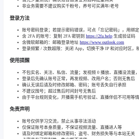
非业务需要不建议购买千粉号，养号可买满年/老号
登录方法
账号密码登录；若提示密码错误，可点「忘记密码」，用绑
含 2FA 的账号：复制 2FA 密钥到
https://2fa.help
生成验证码
含微软邮箱的：邮箱登录地址
https://www.outlook.com
登录频繁 / 次数超限：关闭 App，切换干净 IP 和对应时区
使用提醒
不包实名、关注、私信、流量；发视频 0 播放、直播没流量，请检查
登录后先确认账号正常，再发视频、改用户名；否则无售后
确认无误后请及时修改邮箱、密码；账号丢失自行承担
不建议囤号；超过售后时间封号无售后
由于平台规则变化，开播需手机号验证、直播伴侣不可用等
免责声明
账号仅供学习交流，禁止从事非法活动
仅保证账号本身质量，不保证视频流量、直播进人等
请及时绑定邮箱和修改密码；盗号、财务损失等与本站无关