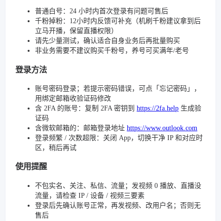
普通白号：24 小时内首次登录有问题可售后
千粉掉粉：12小时内反馈可补充（机刷千粉建议拿到后
立马开播，保留直播权限）
请先少量测试，确认适合自身业务后再批量购买
非业务需要不建议购买千粉号，养号可买满年/老号
登录方法
账号密码登录；若提示密码错误，可点「忘记密码」，
用绑定邮箱收验证码修改
含 2FA 的账号：复制 2FA 密钥到
https://2fa.help
生成验
证码
含微软邮箱的：邮箱登录地址
https://www.outlook.com
登录频繁 / 次数超限：关闭 App，切换干净 IP 和对应时
区，稍后再试
使用提醒
不包实名、关注、私信、流量；发视频 0 播放、直播没
流量，请检查 IP / 设备 / 视频三要素
登录后先确认账号正常，再发视频、改用户名；否则无
售后