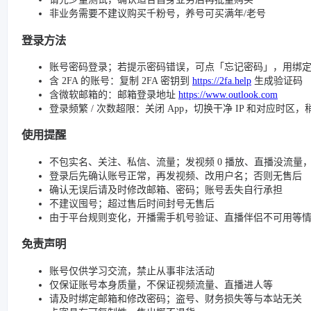
非业务需要不建议购买千粉号，养号可买满年/老号
登录方法
账号密码登录；若提示密码错误，可点「忘记密码」，用绑
含 2FA 的账号：复制 2FA 密钥到
https://2fa.help
生成验证码
含微软邮箱的：邮箱登录地址
https://www.outlook.com
登录频繁 / 次数超限：关闭 App，切换干净 IP 和对应时区
使用提醒
不包实名、关注、私信、流量；发视频 0 播放、直播没流量，请检查
登录后先确认账号正常，再发视频、改用户名；否则无售后
确认无误后请及时修改邮箱、密码；账号丢失自行承担
不建议囤号；超过售后时间封号无售后
由于平台规则变化，开播需手机号验证、直播伴侣不可用等
免责声明
账号仅供学习交流，禁止从事非法活动
仅保证账号本身质量，不保证视频流量、直播进人等
请及时绑定邮箱和修改密码；盗号、财务损失等与本站无关