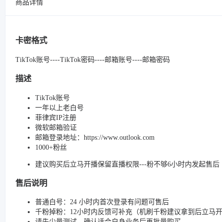
商品详情
卡密格式
TikTok账号----TikTok密码----邮箱账号----邮箱密码
描述
TikTok账号
一年以上老白号
菲律宾IP注册
微软邮箱验证
邮箱登录地址：https://www.outlook.com
1000+粉丝
建议购买后立马开播保留直播权限---粉不够6小时内发起售后
售后说明
普通白号：24 小时内首次登录有问题可售后
千粉掉粉：12小时内反馈可补充（机刷千粉建议拿到后立马
请先少量测试，确认适合自身业务后再批量购买