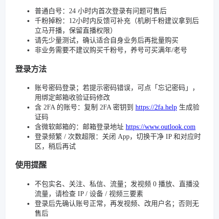
普通白号：24 小时内首次登录有问题可售后
千粉掉粉：12小时内反馈可补充（机刷千粉建议拿到后
立马开播，保留直播权限）
请先少量测试，确认适合自身业务后再批量购买
非业务需要不建议购买千粉号，养号可买满年/老号
登录方法
账号密码登录；若提示密码错误，可点「忘记密码」，
用绑定邮箱收验证码修改
含 2FA 的账号：复制 2FA 密钥到
https://2fa.help
生成验
证码
含微软邮箱的：邮箱登录地址
https://www.outlook.com
登录频繁 / 次数超限：关闭 App，切换干净 IP 和对应时
区，稍后再试
使用提醒
不包实名、关注、私信、流量；发视频 0 播放、直播没
流量，请检查 IP / 设备 / 视频三要素
登录后先确认账号正常，再发视频、改用户名；否则无
售后