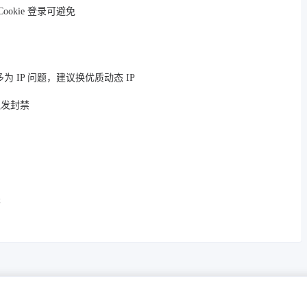
ookie 登录可避免
为 IP 问题，建议换优质动态 IP
触发封禁
关