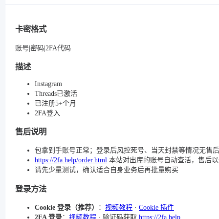
卡密格式
账号|密码|2FA代码
描述
Instagram
Threads已激活
已注册5+个月
2FA登入
售后说明
包拿到手账号正常；登录后风控死号、当天封禁等情况无售
https://2fa.help/order.html
本站对出库的账号自动查活，售后以
请先少量测试，确认适合自身业务后再批量购买
登录方法
Cookie 登录（推荐）
：
视频教程
·
Cookie 插件
2FA 登录
：
视频教程
· 验证码获取
https://2fa.help