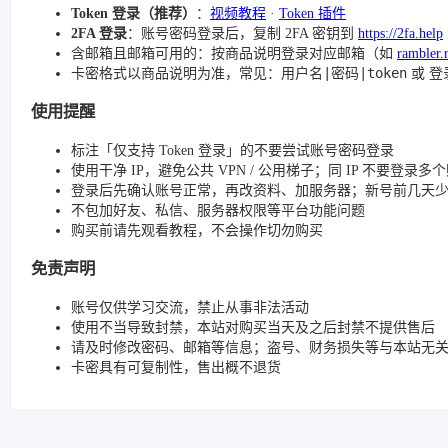
Token 登录（推荐）
：
视频教程
·
Token 插件
2FA 登录
：账号密码登录后，复制 2FA 密钥到
https://2fa.help
含邮箱且邮箱可用的：按商品说明登录对应邮箱（如
rambler.
用户名|密码|token
登
卡密格式以商品说明为准，常见：
或
使用提醒
标注「仅支持 Token 登录」的不要尝试账号密码登录
使用干净 IP，避免公共 VPN / 公用梯子；同 IP 不要登录多
登录后先确认账号正常，再改资料、加服务器；新号前几天
不包加好友、私信、服务器权限等平台功能问题
购买前请先观看教程，不会操作切勿购买
免责声明
账号仅供学习交流，禁止从事非法活动
使用不当导致封禁，本站对购买当天及之后封禁不提供售后
请及时修改密码、邮箱等信息；盗号、财务损失等与本站无
卡密具有可复制性，售出概不退货