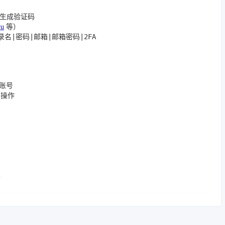
生成验证码
ru
等）
录名|密码|邮箱|邮箱密码|2FA
个账号
少操作
关