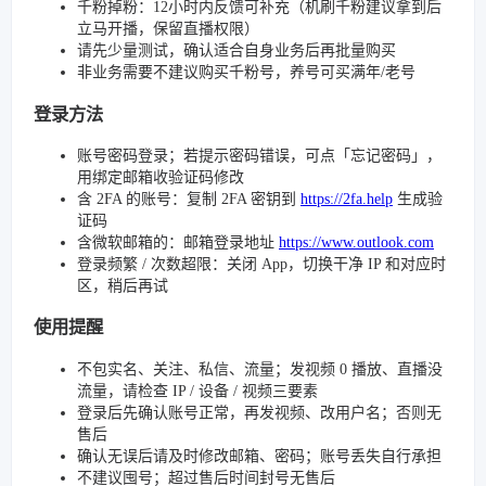
千粉掉粉：12小时内反馈可补充（机刷千粉建议拿到后
立马开播，保留直播权限）
请先少量测试，确认适合自身业务后再批量购买
非业务需要不建议购买千粉号，养号可买满年/老号
登录方法
账号密码登录；若提示密码错误，可点「忘记密码」，
用绑定邮箱收验证码修改
含 2FA 的账号：复制 2FA 密钥到
https://2fa.help
生成验
证码
含微软邮箱的：邮箱登录地址
https://www.outlook.com
登录频繁 / 次数超限：关闭 App，切换干净 IP 和对应时
区，稍后再试
使用提醒
不包实名、关注、私信、流量；发视频 0 播放、直播没
流量，请检查 IP / 设备 / 视频三要素
登录后先确认账号正常，再发视频、改用户名；否则无
售后
确认无误后请及时修改邮箱、密码；账号丢失自行承担
不建议囤号；超过售后时间封号无售后