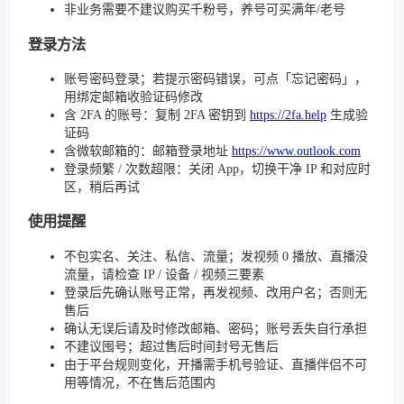
非业务需要不建议购买千粉号，养号可买满年/老号
登录方法
账号密码登录；若提示密码错误，可点「忘记密码」，
用绑定邮箱收验证码修改
含 2FA 的账号：复制 2FA 密钥到
https://2fa.help
生成验
证码
含微软邮箱的：邮箱登录地址
https://www.outlook.com
登录频繁 / 次数超限：关闭 App，切换干净 IP 和对应时
区，稍后再试
使用提醒
不包实名、关注、私信、流量；发视频 0 播放、直播没
流量，请检查 IP / 设备 / 视频三要素
登录后先确认账号正常，再发视频、改用户名；否则无
售后
确认无误后请及时修改邮箱、密码；账号丢失自行承担
不建议囤号；超过售后时间封号无售后
由于平台规则变化，开播需手机号验证、直播伴侣不可
用等情况，不在售后范围内