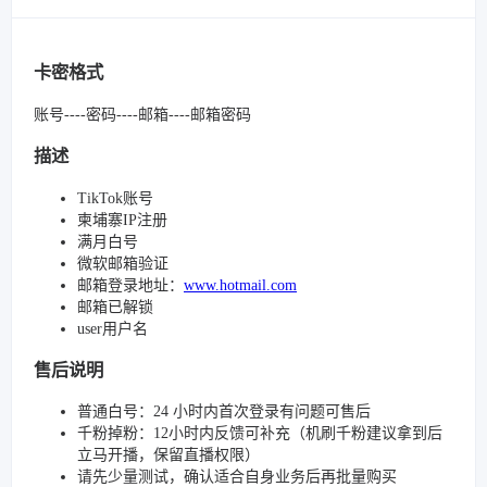
卡密格式
账号----密码----邮箱----邮箱密码
描述
TikTok账号
柬埔寨IP注册
满月白号
微软邮箱验证
邮箱登录地址：
www.hotmail.com
邮箱已解锁
user用户名
售后说明
普通白号：24 小时内首次登录有问题可售后
千粉掉粉：12小时内反馈可补充（机刷千粉建议拿到后
立马开播，保留直播权限）
请先少量测试，确认适合自身业务后再批量购买