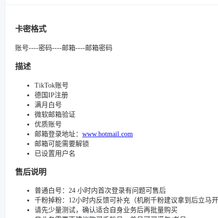
卡密格式
账号----密码----邮箱----邮箱密码
描述
TikTok账号
德国IP注册
满月白号
微软邮箱验证
优质账号
邮箱登录地址：
www.hotmail.com
邮箱可能需要解锁
已设置用户名
售后说明
普通白号：24 小时内首次登录有问题可售后
千粉掉粉：12小时内反馈可补充（机刷千粉建议拿到后立马
请先少量测试，确认适合自身业务后再批量购买