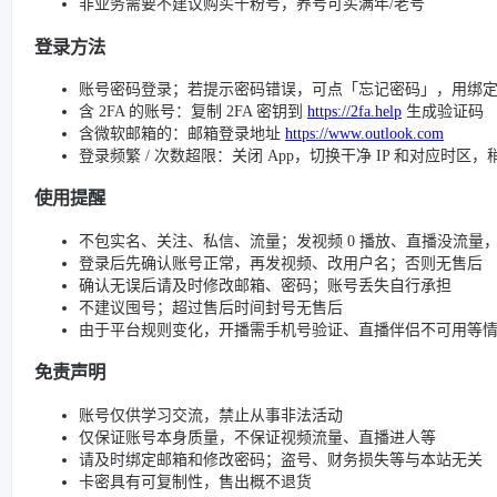
非业务需要不建议购买千粉号，养号可买满年/老号
登录方法
账号密码登录；若提示密码错误，可点「忘记密码」，用绑
含 2FA 的账号：复制 2FA 密钥到
https://2fa.help
生成验证码
含微软邮箱的：邮箱登录地址
https://www.outlook.com
登录频繁 / 次数超限：关闭 App，切换干净 IP 和对应时区
使用提醒
不包实名、关注、私信、流量；发视频 0 播放、直播没流量，请检查
登录后先确认账号正常，再发视频、改用户名；否则无售后
确认无误后请及时修改邮箱、密码；账号丢失自行承担
不建议囤号；超过售后时间封号无售后
由于平台规则变化，开播需手机号验证、直播伴侣不可用等
免责声明
账号仅供学习交流，禁止从事非法活动
仅保证账号本身质量，不保证视频流量、直播进人等
请及时绑定邮箱和修改密码；盗号、财务损失等与本站无关
卡密具有可复制性，售出概不退货