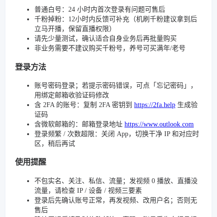
普通白号：24 小时内首次登录有问题可售后
千粉掉粉：12小时内反馈可补充（机刷千粉建议拿到后
立马开播，保留直播权限）
请先少量测试，确认适合自身业务后再批量购买
非业务需要不建议购买千粉号，养号可买满年/老号
登录方法
账号密码登录；若提示密码错误，可点「忘记密码」，
用绑定邮箱收验证码修改
含 2FA 的账号：复制 2FA 密钥到
https://2fa.help
生成验
证码
含微软邮箱的：邮箱登录地址
https://www.outlook.com
登录频繁 / 次数超限：关闭 App，切换干净 IP 和对应时
区，稍后再试
使用提醒
不包实名、关注、私信、流量；发视频 0 播放、直播没
流量，请检查 IP / 设备 / 视频三要素
登录后先确认账号正常，再发视频、改用户名；否则无
售后