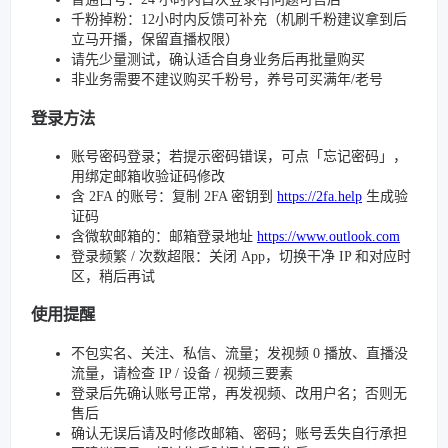
千粉掉粉：12小时内反馈可补充（机刷千粉建议拿到后
立马开播，保留直播权限）
请先少量测试，确认适合自身业务后再批量购买
非业务需要不建议购买千粉号，养号可买满年/老号
登录方法
账号密码登录；若提示密码错误，可点「忘记密码」，
用绑定邮箱收验证码修改
含 2FA 的账号：复制 2FA 密钥到
https://2fa.help
生成验
证码
含微软邮箱的：邮箱登录地址
https://www.outlook.com
登录频繁 / 次数超限：关闭 App，切换干净 IP 和对应时
区，稍后再试
使用提醒
不包实名、关注、私信、流量；发视频 0 播放、直播没
流量，请检查 IP / 设备 / 视频三要素
登录后先确认账号正常，再发视频、改用户名；否则无
售后
确认无误后请及时修改邮箱、密码；账号丢失自行承担