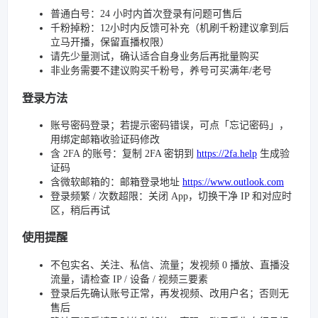
普通白号：24 小时内首次登录有问题可售后
千粉掉粉：12小时内反馈可补充（机刷千粉建议拿到后
立马开播，保留直播权限）
请先少量测试，确认适合自身业务后再批量购买
非业务需要不建议购买千粉号，养号可买满年/老号
登录方法
账号密码登录；若提示密码错误，可点「忘记密码」，
用绑定邮箱收验证码修改
含 2FA 的账号：复制 2FA 密钥到
https://2fa.help
生成验
证码
含微软邮箱的：邮箱登录地址
https://www.outlook.com
登录频繁 / 次数超限：关闭 App，切换干净 IP 和对应时
区，稍后再试
使用提醒
不包实名、关注、私信、流量；发视频 0 播放、直播没
流量，请检查 IP / 设备 / 视频三要素
登录后先确认账号正常，再发视频、改用户名；否则无
售后