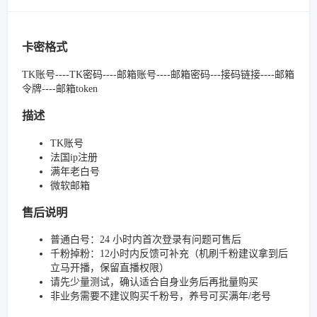
卡密格式
TK账号----TK密码----邮箱账号----邮箱密码---接码链接----邮箱
令牌----邮箱token
描述
TK账号
法国ip注册
满年老白号
微软邮箱
售后说明
普通白号：24 小时内首次登录有问题可售后
千粉掉粉：12小时内反馈可补充（机刷千粉建议拿到后
立马开播，保留直播权限）
请先少量测试，确认适合自身业务后再批量购买
非业务需要不建议购买千粉号，养号可买满年/老号