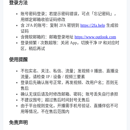
登录方法
账号密码登录；若提示密码错误，可点「忘记密码」，
用绑定邮箱收验证码修改
含 2FA 的账号：复制 2FA 密钥到
https://2fa.help
生成验
证码
含微软邮箱的：邮箱登录地址
https://www.outlook.com
登录频繁 / 次数超限：关闭 App，切换干净 IP 和对应时
区，稍后再试
使用提醒
不包实名、关注、私信、流量；发视频 0 播放、直播没
流量，请检查 IP / 设备 / 视频三要素
登录后先确认账号正常，再发视频、改用户名；否则无
售后
确认无误后请及时修改邮箱、密码；账号丢失自行承担
不建议囤号；超过售后时间封号无售后
由于平台规则变化，开播需手机号验证、直播伴侣不可
用等情况，不在售后范围内
免责声明