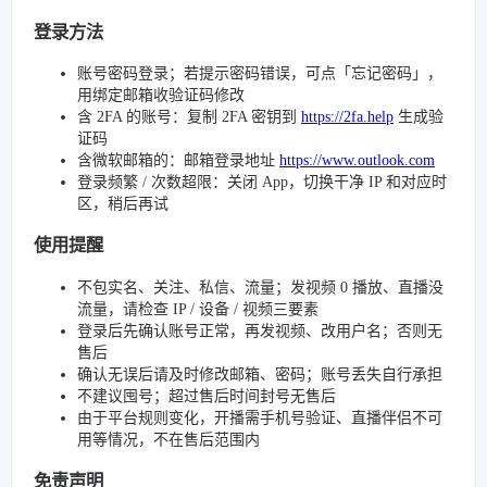
登录方法
账号密码登录；若提示密码错误，可点「忘记密码」，
用绑定邮箱收验证码修改
含 2FA 的账号：复制 2FA 密钥到
https://2fa.help
生成验
证码
含微软邮箱的：邮箱登录地址
https://www.outlook.com
登录频繁 / 次数超限：关闭 App，切换干净 IP 和对应时
区，稍后再试
使用提醒
不包实名、关注、私信、流量；发视频 0 播放、直播没
流量，请检查 IP / 设备 / 视频三要素
登录后先确认账号正常，再发视频、改用户名；否则无
售后
确认无误后请及时修改邮箱、密码；账号丢失自行承担
不建议囤号；超过售后时间封号无售后
由于平台规则变化，开播需手机号验证、直播伴侣不可
用等情况，不在售后范围内
免责声明