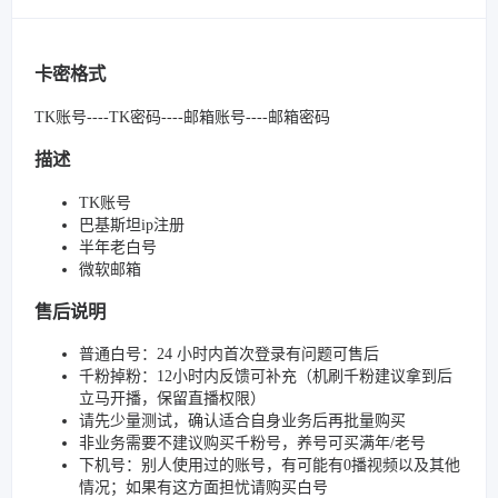
卡密格式
TK账号----TK密码----邮箱账号----邮箱密码
描述
TK账号
巴基斯坦ip注册
半年老白号
微软邮箱
售后说明
普通白号：24 小时内首次登录有问题可售后
千粉掉粉：12小时内反馈可补充（机刷千粉建议拿到后
立马开播，保留直播权限）
请先少量测试，确认适合自身业务后再批量购买
非业务需要不建议购买千粉号，养号可买满年/老号
下机号：别人使用过的账号，有可能有0播视频以及其他
情况；如果有这方面担忧请购买白号