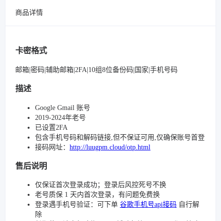
商品详情
卡密格式
邮箱|密码|辅助邮箱|2FA|10组8位备份码|国家|手机号码
描述
Google Gmail 账号
2019-2024年老号
已设置2FA
包含手机号码和解码链接,但不保证可用,仅确保账号首登
接码网址：
http://luugpm.cloud/otp.html
售后说明
仅保证首次登录成功；登录后风控死号不换
老号质保 1 天内首次登录，有问题免费换
登录遇手机号验证：可下单
谷歌手机号api接码
自行解
除