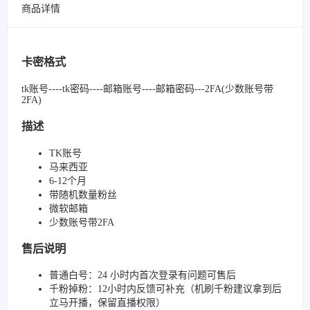
商品详情
卡密格式
tk账号----tk密码----邮箱账号----邮箱密码---2FA(少数账号带
2FA)
描述
TK账号
马来西亚
6-12个月
带随机数量粉丝
微软邮箱
少数账号带2FA
售后说明
普通白号：24 小时内首次登录有问题可售后
千粉掉粉：12小时内反馈可补充（机刷千粉建议拿到后
立马开播，保留直播权限）