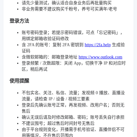
请先少量测试，确认适合自身业务后再批量购买
非业务需要不建议购买千粉号，养号可买满年/老号
登录方法
账号密码登录；若提示密码错误，可点「忘记密码」，
用绑定邮箱收验证码修改
含 2FA 的账号：复制 2FA 密钥到
https://2fa.help
生成验
证码
含微软邮箱的：邮箱登录地址
https://www.outlook.com
登录频繁 / 次数超限：关闭 App，切换干净 IP 和对应时
区，稍后再试
使用提醒
不包实名、关注、私信、流量；发视频 0 播放、直播没
流量，请检查 IP / 设备 / 视频三要素
登录后先确认账号正常，再发视频、改用户名；否则无
售后
确认无误后请及时修改邮箱、密码；账号丢失自行承担
不建议囤号；超过售后时间封号无售后
由于平台规则变化，开播需手机号验证、直播伴侣不可
用等情况，不在售后范围内